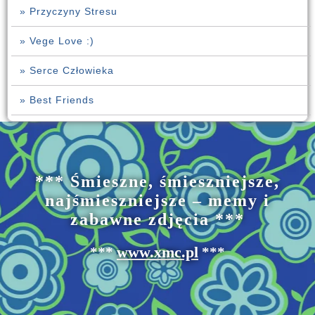
» Przyczyny Stresu
» Vege Love :)
» Serce Człowieka
» Best Friends
*** Śmieszne, śmieszniejsze,
najśmieszniejsze – memy i
zabawne zdjęcia ***
www.xmc.pl
***
***