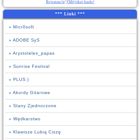
Rejestracja
|
Odzyskaj hasło!
*** Linki ***
» Micr0soft
» ADOBE SyS
» Arystoteles_papas
» Sunrise Festival
» PLUS:)
» Akordy Gitarowe
» Stany Zjednoczone
» Wędkarstwo
» Klawisze Lubią Ciszę