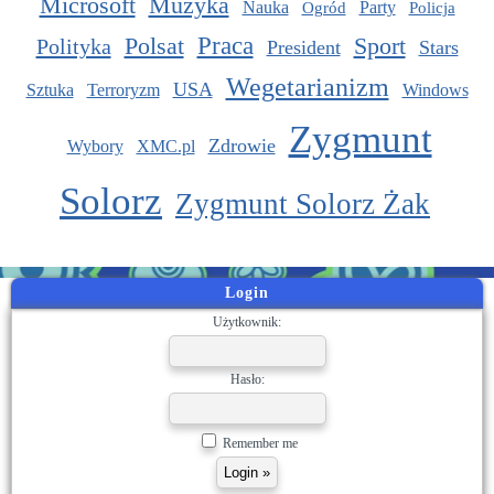
Microsoft
Muzyka
Nauka
Party
Ogród
Policja
Praca
Polsat
Sport
Polityka
President
Stars
Wegetarianizm
USA
Sztuka
Terroryzm
Windows
Zygmunt
Zdrowie
Wybory
XMC.pl
Solorz
Zygmunt Solorz Żak
Login
Użytkownik:
Hasło:
Remember me