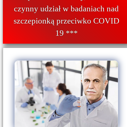
czynny udział w badaniach nad
szczepionką przeciwko COVID
19
***